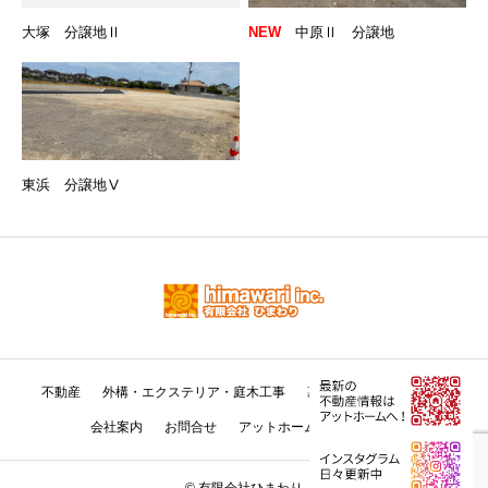
大塚 分譲地Ⅱ
NEW
中原Ⅱ 分譲地
東浜 分譲地Ⅴ
不動産
外構・エクステリア・庭木工事
墓石・石材
土木工事
会社案内
お問合せ
アットホーム
Instagram